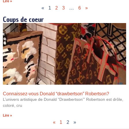
Lire »
«
1
…
2
3
6
»
Coups de coeur
Connaissez-vous Donald “drawbertson” Robertson?
L’univers artistique de Donald “Drawbertson’” Robertson est drôle,
coloré, cru
Lire »
2
»
«
1