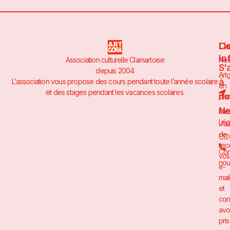
Li
Co
In
Association culturelle Clamartoise
Ne
S'
depuis 2004
Art
à
L’association vous propose des cours pendant toute l’année scolaire
en
et des stages pendant les vacances scolaires.
no
pho
Ne
Men
Lég
J’a
de
CG
rec
Con
vos
nou
e-
mai
et
con
avo
pris