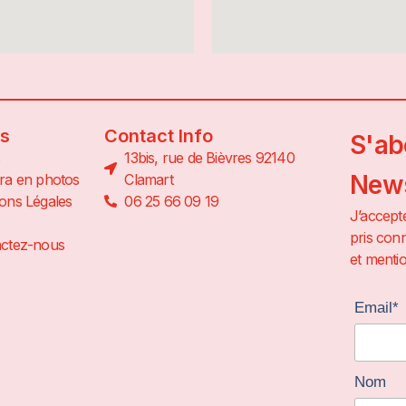
ns
Contact Info
S'ab
13bis, rue de Bièvres 92140
News
ra en photos
Clamart
ons Légales
06 25 66 09 19
J’accepte
pris conn
ctez-nous
et mentio
Email*
Nom