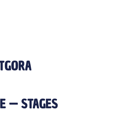
RTGORA
GE — STAGES