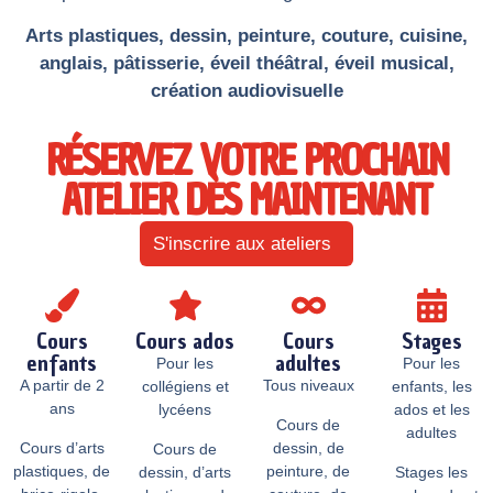
Arts plastiques, dessin, peinture, couture, cuisine,
anglais, pâtisserie, éveil théâtral, éveil musical,
création audiovisuelle
RÉSERVEZ VOTRE PROCHAIN
ATELIER DÈS MAINTENANT
S'inscrire aux ateliers
Cours
Cours ados
Cours
Stages
enfants
adultes
Pour les
Pour les
A partir de 2
Tous niveaux
collégiens et
enfants, les
ans
lycéens
ados et les
Cours de
adultes
Cours d’arts
dessin, de
Cours de
plastiques, de
peinture, de
dessin, d’arts
Stages les