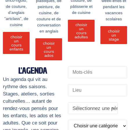
brico-rigolo,
couture, de
plastiques, de
week-ends et
de couture,
pâtisserie et
peinture, de
pendant les
d’anglais
de cuisine
cuisine, de
vacances
“artclass”, de
couture et de
scolaires
cuisine
choisir
conversation
un
en anglais
choisir
cours
un
choisir
adultes
stage
un
choisir
cours
un
enfants
cours
ados
L'AGENDA
Un agenda qui vit au
rythme des saisons.
Stages, ateliers, sorties
culturelles… autant de
rendez-vous pensés pour
Sélectionnez une période
les enfants, les ados et les
adultes. Que ce soit pour