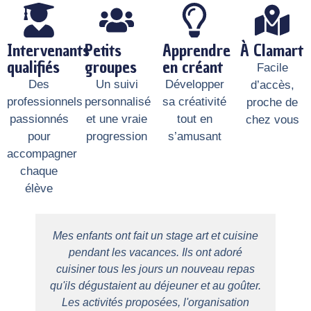
Intervenants
Petits
Apprendre
À Clamart
qualifiés
groupes
en créant
Facile
Des
Un suivi
Développer
d’accès,
professionnels
personnalisé
sa créativité
proche de
passionnés
et une vraie
tout en
chez vous
pour
progression
s’amusant
accompagner
chaque
élève
Mes enfants ont fait un stage art et cuisine
pendant les vacances. Ils ont adoré
c
cuisiner tous les jours un nouveau repas
qu'ils dégustaient au déjeuner et au goûter.
be
Les activités proposées, l'organisation