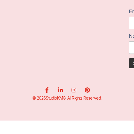
Em
N
© 2026StudioKMG. All Rights Reserved.