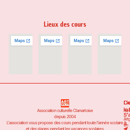
Lieux des cours
Li
Co
In
Association culturelle Clamartoise
Ne
S'
depuis 2004
Art
à
L’association vous propose des cours pendant toute l’année scolaire
en
et des stages pendant les vacances scolaires.