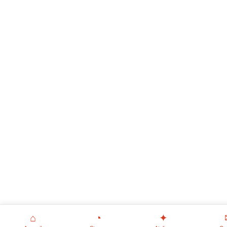
⌂
◔
✦