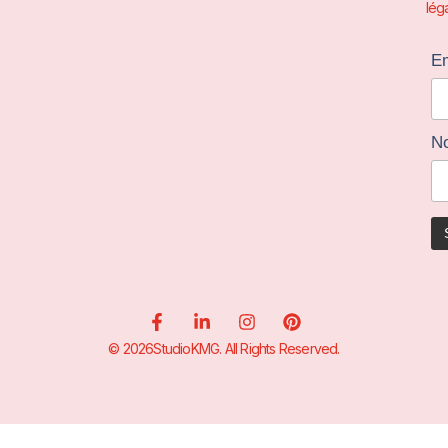
léga
Em
N
© 2026StudioKMG. All Rights Reserved.