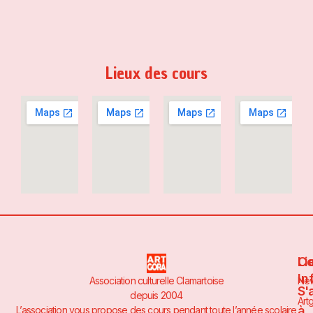
Lieux des cours
Li
Co
In
Association culturelle Clamartoise
Ne
S'
depuis 2004
Art
à
L’association vous propose des cours pendant toute l’année scolaire