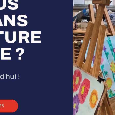
US
ANS
TURE
E ?
’hui !
25