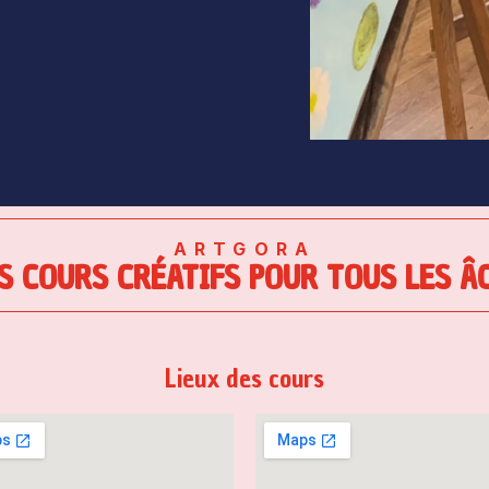
ARTGORA
S COURS CRÉATIFS POUR TOUS LES Â
Lieux des cours