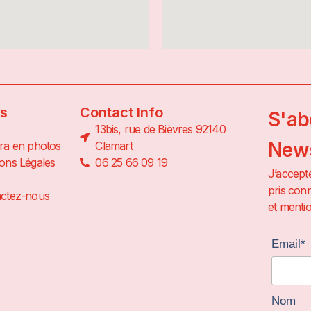
ns
Contact Info
S'ab
13bis, rue de Bièvres 92140
News
ra en photos
Clamart
ons Légales
06 25 66 09 19
J’accepte
pris conn
ctez-nous
et mentio
Email*
Nom