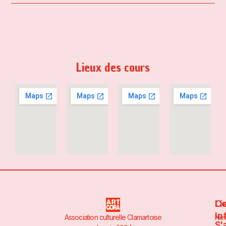
Lieux des cours
Li
Co
In
Association culturelle Clamartoise
Ne
S'