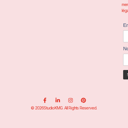
men
léga
Em
N
© 2026StudioKMG. All Rights Reserved.