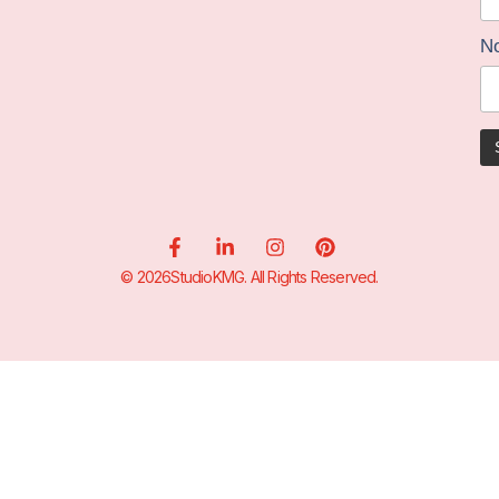
N
© 2026StudioKMG. All Rights Reserved.