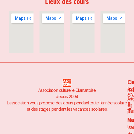
Lieux des cours
Li
Co
In
Association culturelle Clamartoise
Ne
S'
depuis 2004
Art
à
L’association vous propose des cours pendant toute l’année scolaire
en
et des stages pendant les vacances scolaires.
no
pho
Ne
Men
Lég
J’a
de