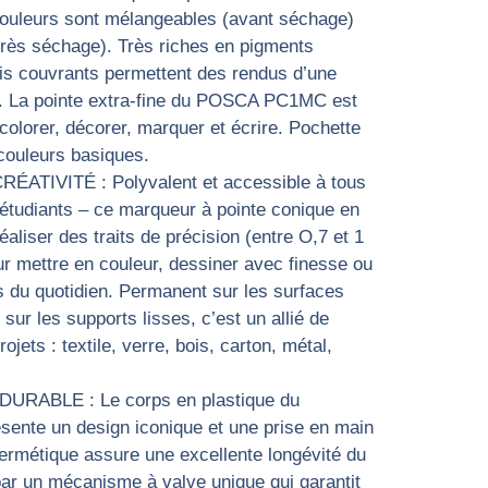
 couleurs sont mélangeables (avant séchage)
rès séchage). Très riches en pigments
oris couvrants permettent des rendus d’une
. La pointe extra-fine du POSCA PC1MC est
 colorer, décorer, marquer et écrire. Pochette
ouleurs basiques.
TIVITÉ : Polyvalent et accessible à tous
 étudiants – ce marqueur à pointe conique en
aliser des traits de précision (entre O,7 et 1
our mettre en couleur, dessiner avec finesse ou
s du quotidien. Permanent sur les surfaces
sur les supports lisses, c’est un allié de
ojets : textile, verre, bois, carton, métal,
ABLE : Le corps en plastique du
nte un design iconique et une prise en main
ermétique assure une excellente longévité du
ar un mécanisme à valve unique qui garantit