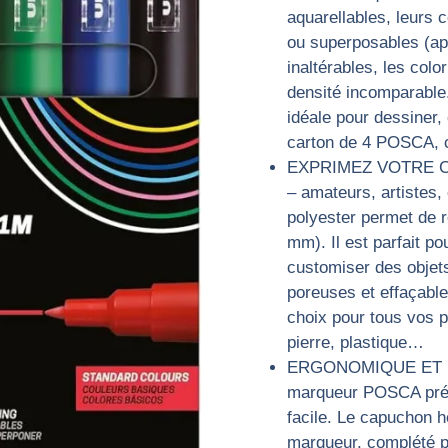
aquarellables, leurs
ou superposables (ap
inaltérables, les col
densité incomparable
idéale pour dessiner,
carton de 4 POSCA, c
EXPRIMEZ VOTRE CRÉA
– amateurs, artistes,
polyester permet de ré
mm). Il est parfait p
customiser des objet
poreuses et effaçable 
choix pour tous vos pr
pierre, plastique…
ERGONOMIQUE ET DUR
marqueur POSCA prése
facile. Le capuchon h
marqueur, complété p