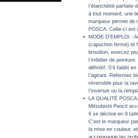
l’étanchéité parfaite 
à tout moment, une bil
marqueur permet de m
POSCA. Celle-ci est i
MODE D’EMPLOI : Ag
(capuchon fermé) et f
brouillon, exercez plu
l’imbiber de peinture.
définitif. S’il faibli
l’agitant. Refermez b
réversible pour la lav
l’inverser ou la remp
LA QUALITÉ POSCA :
Mitsubishi Pencil ac
Il se décline en 9 tai
C’est le marqueur par 
la mise en couleur, e
accompagne les profe