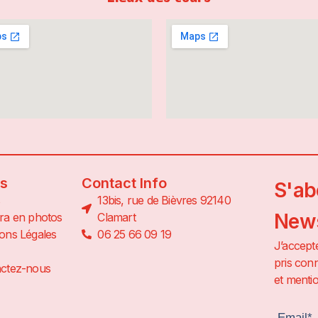
ns
Contact Info
S'ab
13bis, rue de Bièvres 92140
News
ra en photos
Clamart
ons Légales
06 25 66 09 19
J’accepte
pris conn
ctez-nous
et mentio
Email*