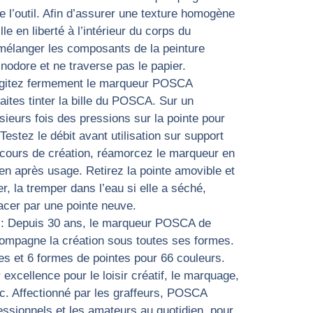
de l’outil. Afin d’assurer une texture homogène
le en liberté à l’intérieur du corps du
élanger les composants de la peinture
nodore et ne traverse pas le papier.
itez fermement le marqueur POSCA
aites tinter la bille du POSCA. Sur un
sieurs fois des pressions sur la pointe pour
 Testez le débit avant utilisation sur support
t en cours de création, réamorcez le marqueur en
ien après usage. Retirez la pointe amovible et
er, la tremper dans l’eau si elle a séché,
lacer par une pointe neuve.
 Depuis 30 ans, le marqueur POSCA de
compagne la création sous toutes ses formes.
lles et 6 formes de pointes pour 66 couleurs.
excellence pour le loisir créatif, le marquage,
tc. Affectionné par les graffeurs, POSCA
ssionnels et les amateurs au quotidien, pour