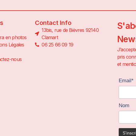
ns
Contact Info
S'ab
13bis, rue de Bièvres 92140
News
ra en photos
Clamart
ons Légales
06 25 66 09 19
J’accepte
pris conn
ctez-nous
et mentio
Email*
Nom