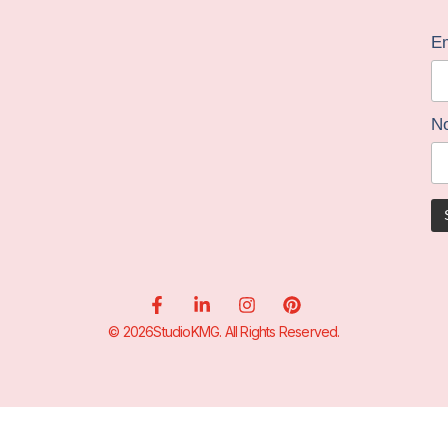
Em
N
© 2026StudioKMG. All Rights Reserved.