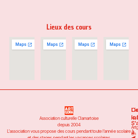
Lieux des cours
Li
Co
In
Association culturelle Clamartoise
Ne
S'
depuis 2004
Art
à
L’association vous propose des cours pendant toute l’année scolaire
en
et des stages pendant les vacances scolaires.