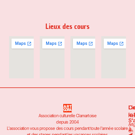
Lieux des cours
Li
Co
In
Association culturelle Clamartoise
Ne
S'
depuis 2004
Art
à
L’association vous propose des cours pendant toute l’année scolaire
en
et des stages pendant les vacances scolaires.