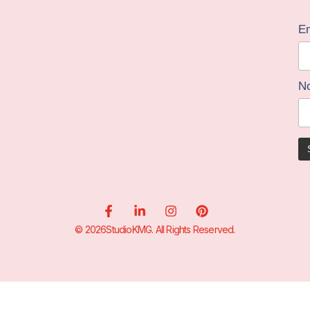
Em
N
© 2026StudioKMG. All Rights Reserved.