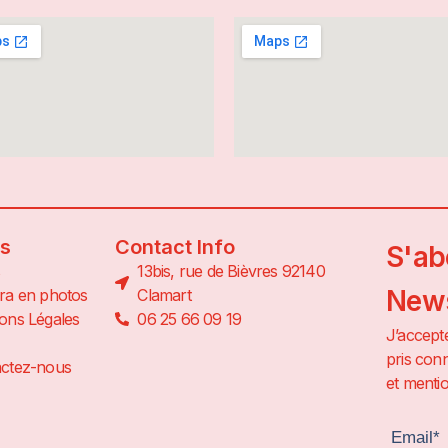
ns
Contact Info
S'ab
13bis, rue de Bièvres 92140
News
ra en photos
Clamart
ons Légales
06 25 66 09 19
J’accepte
pris conn
ctez-nous
et mentio
Email*