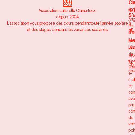
Li
Co
In
Association culturelle Clamartoise
Ne
S'
depuis 2004
Art
à
L’association vous propose des cours pendant toute l’année scolaire
en
et des stages pendant les vacances scolaires.
no
pho
Ne
Men
Lég
J’a
de
CG
rec
Con
vos
nou
e-
mai
et
con
avo
pris
con
de
vot
poli