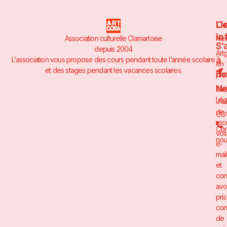
Li
Co
In
Association culturelle Clamartoise
Ne
S'
depuis 2004
Art
à
L’association vous propose des cours pendant toute l’année scolaire
en
et des stages pendant les vacances scolaires.
no
pho
Ne
Men
Lég
J’a
de
CG
rec
Con
vos
nou
e-
mai
et
con
avo
pris
con
de