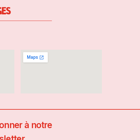
GES
onner à notre
letter