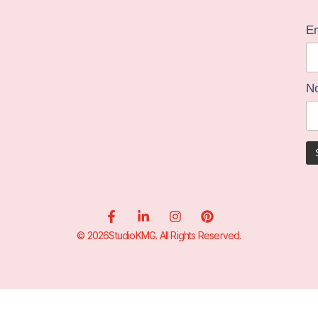
Em
N
© 2026StudioKMG. All Rights Reserved.