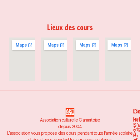
Lieux des cours
Li
Co
In
Association culturelle Clamartoise
Ne
S'
depuis 2004
Art
à
L’association vous propose des cours pendant toute l’année scolaire
en
et des stages pendant les vacances scolaires.