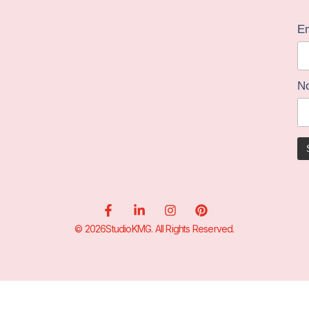
Em
N
© 2026StudioKMG. All Rights Reserved.