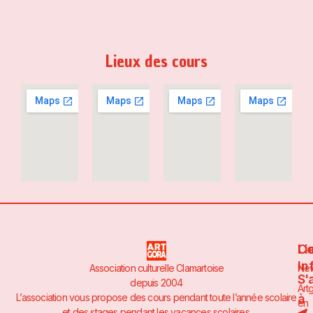
Lieux des cours
Li
Co
In
Association culturelle Clamartoise
Ne
S'
depuis 2004
Art
à
L’association vous propose des cours pendant toute l’année scolaire
en
et des stages pendant les vacances scolaires.