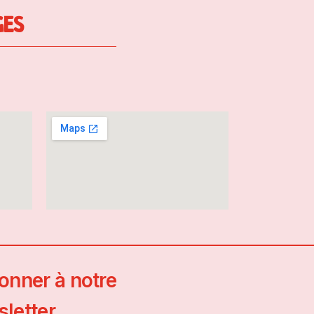
GES
onner à notre
letter