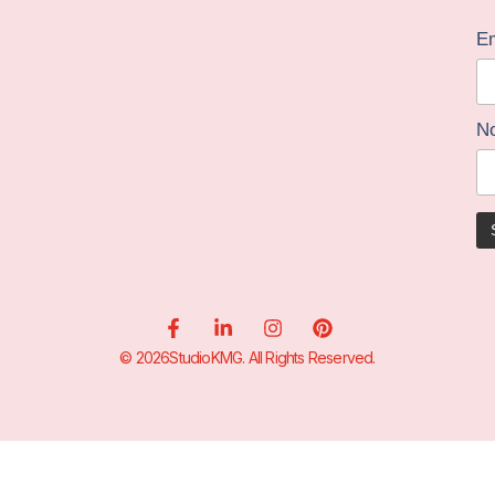
Em
N
© 2026StudioKMG. All Rights Reserved.