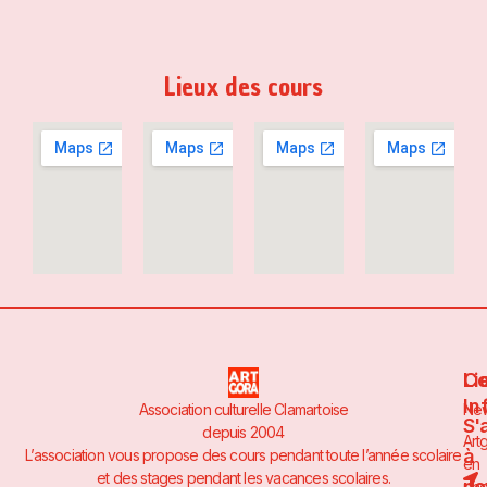
Lieux des cours
Li
Co
In
Association culturelle Clamartoise
Ne
S'
depuis 2004
Art
à
L’association vous propose des cours pendant toute l’année scolaire
en
et des stages pendant les vacances scolaires.
no
pho