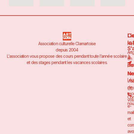
Li
Co
In
Association culturelle Clamartoise
Ne
S'
depuis 2004
Art
à
L’association vous propose des cours pendant toute l’année scolaire
en
et des stages pendant les vacances scolaires.
no
pho
Ne
Men
Lég
J’a
de
CG
rec
Con
vos
nou
e-
mai
et
con
avo