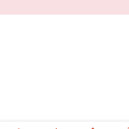
⌂
◔
✦