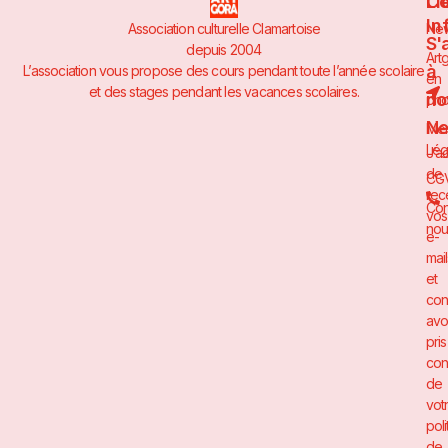
Li
Co
In
Association culturelle Clamartoise
Ne
S'
depuis 2004
Art
à
L’association vous propose des cours pendant toute l’année scolaire
en
et des stages pendant les vacances scolaires.
no
pho
Ne
Men
Lég
J’a
de
CG
rec
Con
vos
nou
e-
mai
et
con
avo
pris
con
de
vot
poli
de