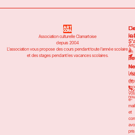
Li
Co
In
Association culturelle Clamartoise
Ne
S'
depuis 2004
Art
à
L’association vous propose des cours pendant toute l’année scolaire
en
et des stages pendant les vacances scolaires.
no
pho
Ne
Men
Lég
J’a
de
CG
rec
Con
vos
nou
e-
mai
et
con
avo
pris