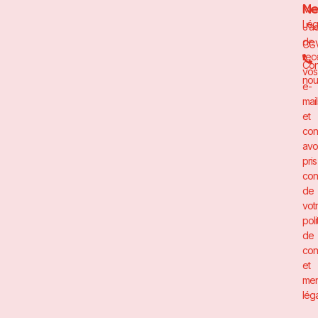
Ne
Men
Lég
J’a
de
CG
rec
Con
vos
nou
e-
mai
et
con
avo
pris
con
de
vot
poli
de
conf
et
men
léga