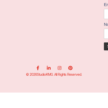
Em
N
© 2026StudioKMG. All Rights Reserved.