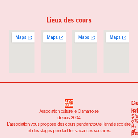
Lieux des cours
Li
Co
In
Association culturelle Clamartoise
Ne
S'
depuis 2004
Art
à
L’association vous propose des cours pendant toute l’année scolaire
en
et des stages pendant les vacances scolaires.
no
pho