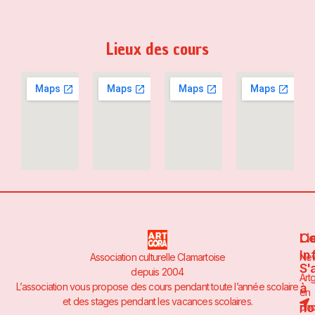
Lieux des cours
Li
Co
In
Association culturelle Clamartoise
Ne
S'
depuis 2004
Art
à
L’association vous propose des cours pendant toute l’année scolaire
en
et des stages pendant les vacances scolaires.
no
pho