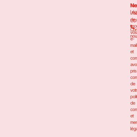
Ne
Men
Lég
J’a
de
CG
rec
Con
vos
nou
e-
mai
et
con
avo
pris
con
de
vot
poli
de
conf
et
men
léga