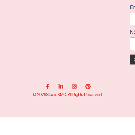
Em
N
© 2026StudioKMG. All Rights Reserved.